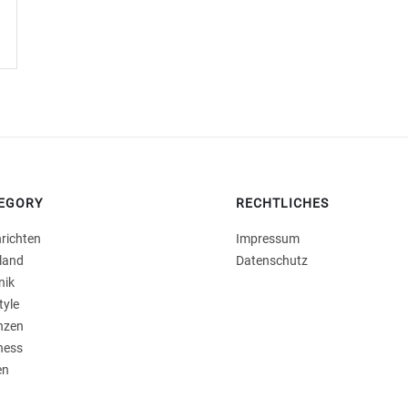
EGORY
RECHTLICHES
richten
Impressum
land
Datenschutz
nik
tyle
nzen
ness
en