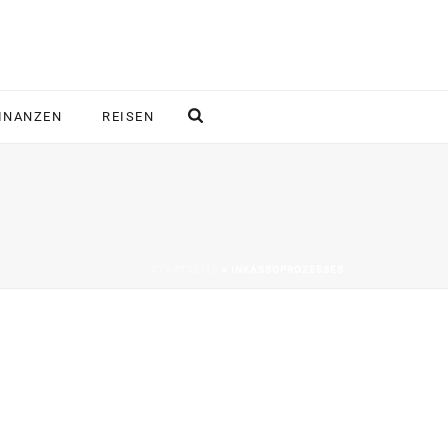
INANZEN
REISEN
STARTSEITE
»
INKASSOPROZESSES