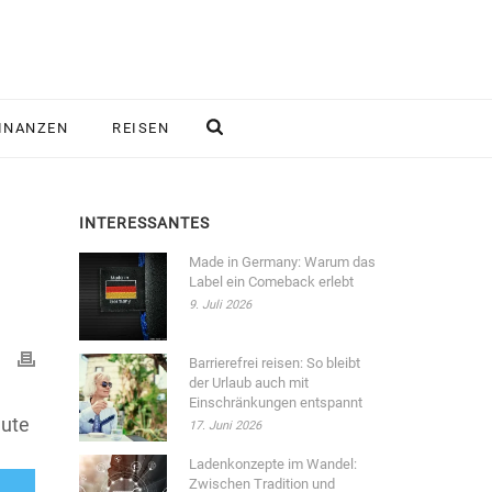
INANZEN
REISEN
INTERESSANTES
Made in Germany: Warum das
Label ein Comeback erlebt
9. Juli 2026
Barrierefrei reisen: So bleibt
der Urlaub auch mit
Einschränkungen entspannt
eute
17. Juni 2026
Ladenkonzepte im Wandel:
Zwischen Tradition und