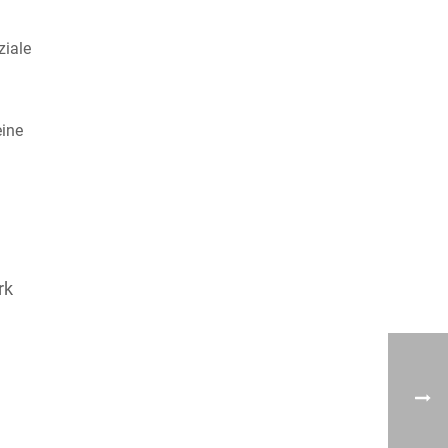
ziale
eine
rk