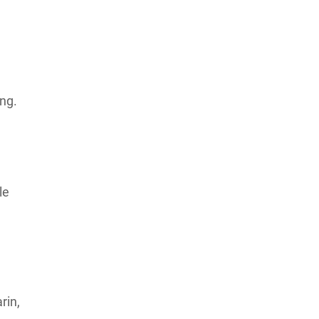
ung.
le
rin,