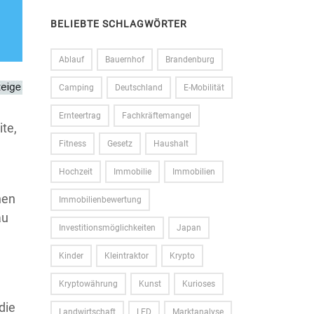
BELIEBTE SCHLAGWÖRTER
Ablauf
Bauernhof
Brandenburg
Camping
Deutschland
E-Mobilität
Ernteertrag
Fachkräftemangel
te,
Fitness
Gesetz
Haushalt
Hochzeit
Immobilie
Immobilien
hen
Immobilienbewertung
au
Investitionsmöglichkeiten
Japan
Kinder
Kleintraktor
Krypto
Kryptowährung
Kunst
Kurioses
die
Landwirtschaft
LED
Marktanalyse